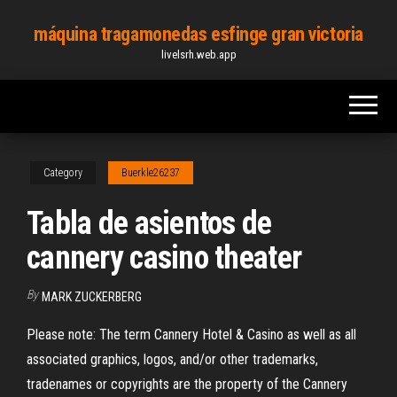
Skip
máquina tragamonedas esfinge gran victoria
to
livelsrh.web.app
the
content
Category
Buerkle26237
Tabla de asientos de
cannery casino theater
By
MARK ZUCKERBERG
Please note: The term Cannery Hotel & Casino as well as all
associated graphics, logos, and/or other trademarks,
tradenames or copyrights are the property of the Cannery