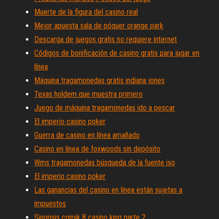
Muerte de la figura del casino real
Mejor apuesta sala de póquer orange park
Descarga de juegos gratis no requiere internet
Códigos de bonificación de casino gratis para jugar en
línea
Máquina tragamonedas gratis indiana jones
Texas holdem que muestra primero
Juego de máquina tragamonedas ido a pescar
El imperio casino poker
Guerra de casino en línea amañado
Casino en línea de foxwoods sin depósito
Wms tragamonedas búsqueda de la fuente iso
El imperio casino poker
Las ganancias del casino en línea están sujetas a
impuestos
Sinopsis comik 8 casino king parte 2