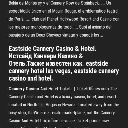
Bahía de Monterey y el Cannery Row de Steinbeck. ..... Un
espectáculo único en el Moulin Rouge, el emblemático teatro
de París. ...... club del Planet Hollywood Resort and Casino con
los mejores monologuistas de todo ...... Subí al asiento del
pasajero de un Deux Chevaux vintage y conocé los ...
Eastside Cannery Casino & Hotel.
Истсайд Каннери Казино &
Отель.Также известен как. eastside
cannery hotel las vegas, eastside cannery
casino and hotel.
Cannery
Casino
And Hotel Tickets | TicketOffices.com The
Cannery Casino and Hotel is a luxury casino, hotel, and resort
located in North Las Vegas in Nevada. Located away from the
busy strip, theWe are a resale marketplace, not the Cannery
Casino And Hotel box office or venue. Ticket prices may