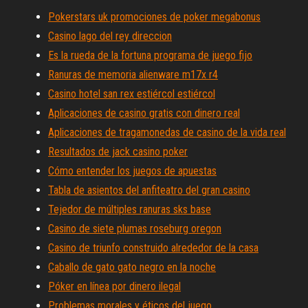
Pokerstars uk promociones de poker megabonus
Casino lago del rey direccion
Es la rueda de la fortuna programa de juego fijo
Ranuras de memoria alienware m17x r4
Casino hotel san rex estiércol estiércol
Aplicaciones de casino gratis con dinero real
Aplicaciones de tragamonedas de casino de la vida real
Resultados de jack casino poker
Cómo entender los juegos de apuestas
Tabla de asientos del anfiteatro del gran casino
Tejedor de múltiples ranuras sks base
Casino de siete plumas roseburg oregon
Casino de triunfo construido alrededor de la casa
Caballo de gato gato negro en la noche
Póker en línea por dinero ilegal
Problemas morales y éticos del juego