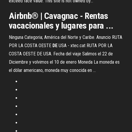
exceed face value. This site is not owned by...
Airbnb® | Cavagnac - Rentas
vacacionales y lugares para ...
Ninguna Categoria; América del Norte y Caribe. Anuncio RUTA
POR LA COSTA OESTE
DE
USA - xtec.cat RUTA POR LA
COSTA OESTE DE USA. Fecha del viaje Salimos el 22 de
Diciembre y volvimos el 10 de enero Moneda La moneda es
el dólar americano, moneda muy conocida en ...