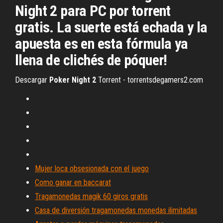
Night 2 para PC por torrent
gratis. La suerte está echada y la
apuesta es en esta fórmula ya
llena de clichés de póquer!
Descargar
Poker
Night
2
Torrent - torrentsdegamers2.com
Mujer loca obsesionada con el juego
Como ganar en baccarat
Tragamonedas magik 60 giros gratis
Casa de diversión tragamonedas monedas ilimitadas