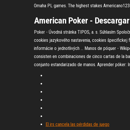
Omaha PL games. The highest stakes Americano123 has
American Poker - Descargar (
Poker - Úvodná stránka TIPOS, a. s. Súhlasím Spoločn
cookies jazykového nastavenia, cookies špecifickej fu
informácie o jednotlivých ... Manos de póquer - Wikip
consisten en combinaciones de cinco cartas de la bar
conjunto estandarizado de manos. Aprender póker: I
El irs cancela las pérdidas de juego