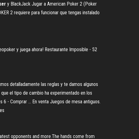
ker
y BlackJack Jugar a American Poker 2 (Poker
KER 2 requiere para funcionar que tengas instalado
deopoker y juega ahora!
Restaurante Imposible - 52
camos detalladamente las reglas y te damos algunos
s que el tipo de cambio ha experimentado en los
s 6 - Comprar ... En venta Juegos de mesa antiguos.
.es
, latest opponents and more.The hands come from