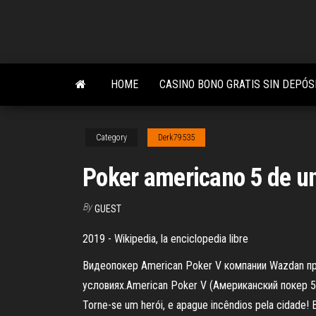
Skip
to
the
content
HOME
CASINO BONO GRATIS SIN DEPÓ
Category
Derk79535
Poker americano 5 de un
By
GUEST
2019 - Wikipedia, la enciclopedia libre
Видеопокер American Poker V компании Wazdan пр
условиях.American Poker V (Американский покер 
Torne-se um herói, e apague incêndios pela cidade