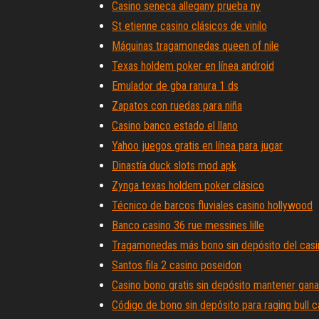
Casino seneca allegany prueba ny
St etienne casino clásicos de vinilo
Máquinas tragamonedas queen of nile
Texas holdem poker en línea android
Emulador de gba ranura 1 ds
Zapatos con ruedas para niña
Casino banco estado el llano
Yahoo juegos gratis en línea para jugar
Dinastía duck slots mod apk
Zynga texas holdem poker clásico
Técnico de barcos fluviales casino hollywood
Banco casino 36 rue messines lille
Tragamonedas más bono sin depósito del casi
Santos fila 2 casino poseidon
Casino bono gratis sin depósito mantener gana
Código de bono sin depósito para raging bull c