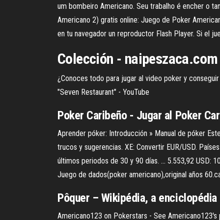
um bombeiro Americano. Seu trabalho é encher o ta
Americano 2) gratis online: Juego de Poker American
en tu navegador un reproductor Flash Player. Si el j
Colección - naipeszaca.com
¿Conoces todo para jugar al video poker y conseguir
"Seven Restaurant" - YouTube
Poker
Caribeño - Jugar al Poker Car
Aprender póker: Introducción » Manual de póker Este
trucos y sugerencias. XE: Convertir EUR/USD. Países
últimos periodos de 30 y 90 días. ... 5.553,92 USD:
Juego de dados(poker americano),original años 60.c
Pôquer – Wikipédia, a enciclopédia 
Americano123 on Pokerstars - See Americano123's pl