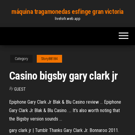
Skip
máquina tragamonedas esfinge gran victoria
to
livelsrh.web.app
the
content
Category
Story88184
Casino bigsby gary clark jr
By
GUEST
Epiphone Gary Clark Jr Blak & Blu Casino review ... Epiphone
Gary Clark Jr Blak & Blu Casino. ... It's also worth noting that
the Bigsby version sounds ...
gary clark jr | Tumblr Thanks Gary Clark Jr. Bonnaroo 2011.