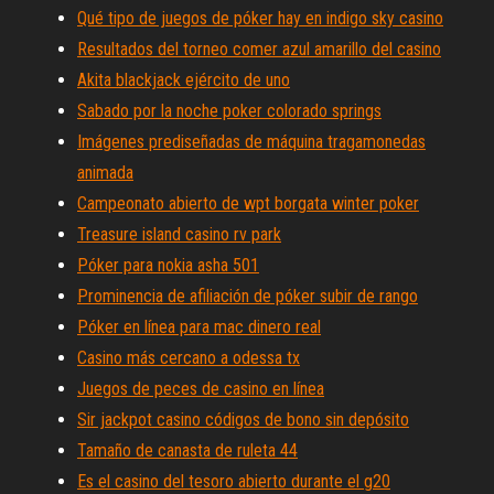
Qué tipo de juegos de póker hay en indigo sky casino
Resultados del torneo comer azul amarillo del casino
Akita blackjack ejército de uno
Sabado por la noche poker colorado springs
Imágenes prediseñadas de máquina tragamonedas
animada
Campeonato abierto de wpt borgata winter poker
Treasure island casino rv park
Póker para nokia asha 501
Prominencia de afiliación de póker subir de rango
Póker en línea para mac dinero real
Casino más cercano a odessa tx
Juegos de peces de casino en línea
Sir jackpot casino códigos de bono sin depósito
Tamaño de canasta de ruleta 44
Es el casino del tesoro abierto durante el g20