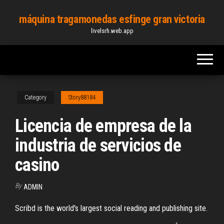
Skip
máquina tragamonedas esfinge gran victoria
to
livelsrh.web.app
the
content
Category
Story88184
Licencia de empresa de la
industria de servicios de
casino
By
ADMIN
Scribd is the world's largest social reading and publishing site.