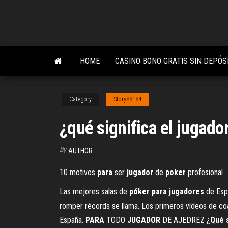
Skip
to
the
content
HOME
CASINO BONO GRATIS SIN DEPÓ
Category
Story88184
¿qué significa el jugado
By
AUTHOR
10 motivos
para
ser
jugador
de
poker
profesional
Las mejores salas de
póker
para
jugadores
de Espa
romper récords se llama. Los primeros vídeos de coa
España.
PARA
TODO
JUGADOR
DE AJEDREZ ¿
Qué