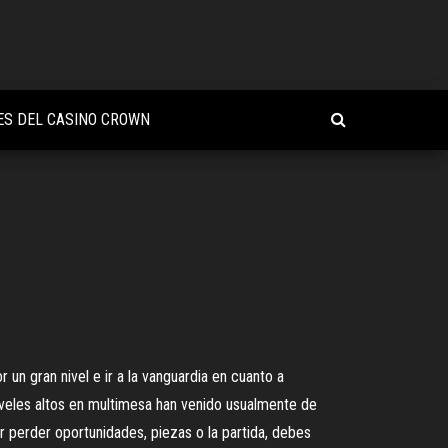
ES DEL CASINO CROWN
n gran nivel e ir a la vanguardia en cuanto a
iveles altos en multimesa han venido usualmente de
car perder oportunidades, piezas o la partida, debes