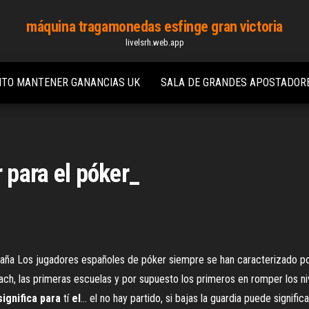
máquina tragamonedas esfinge gran victoria
livelsrh.web.app
SITO MANTENER GANANCIAS UK
SALA DE GRANDES APOSTADOR
r para el póker_
ña Los jugadores españoles de póker siempre se han caracterizado por u
ch, las primeras escuelas y por supuesto los primeros en romper los n
significa
para
tí
el
… el no hay partido, si bajas la guardia puede signifi