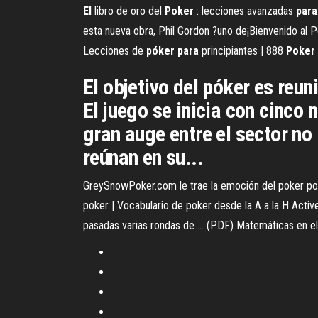
El
libro de oro del
Poker
: lecciones avanzadas
para
esta nueva obra, Phil Gordon ?uno de¡Bienvenido al Po
Lecciones de
póker
para
principiantes | 888
Poker
El objetivo del póker es reun
El juego se inicia con cinco
gran auge entre el sector no 
reúnan en su...
GreySnowPoker.com le trae la emoción del poker por d
poker | Vocabulario de poker desde la A a la H Active
pasadas varias rondas de ... (PDF) Matemáticas en el 