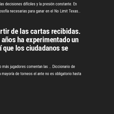
as decisiones difíciles y la presión constante. En
osofía necesarias para ganar en el No Limit Texas...
rtir de las cartas recibidas.
os años ha experimentado un
hí que los ciudadanos se
o más jugadores comentan las ... Diccionario de
a mayoría de torneos el ante no es obligatorio hasta