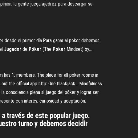
inión, la gente juega ajedrez para descargar su
ker desde el primer día.Para ganar al poker debemos
el
Jugador
de
Póker
(The
Poker
Mindset) by…
um has 1, members. The place for all poker rooms in
t the official app http: One blackjack... Mindfulness
 consciencia plena al juego del póker y lograr ser
esente con interés, curiosidad y aceptación.
 a través de este popular juego.
nuestro turno y debemos decidir